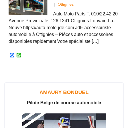
|
Ottignies
Auto Moto Parts T. 010/22.42.20
Avenue Provinciale, 126 1341 Ottignies-Louvain-La-
Neuve https://auto-moto-jde.com JdE accessoiriste
automobile à Ottignies – Pièces auto et accessoires
disponibles rapidement Votre spécialiste […]
F
W
a
h
c
a
e
t
b
s
o
A
o
p
k
p
AMAURY BONDUEL
Pilote Belge de course automobile