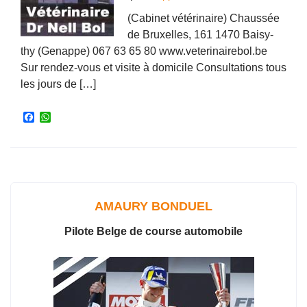
(Cabinet vétérinaire) Chaussée
de Bruxelles, 161 1470 Baisy-
thy (Genappe) 067 63 65 80 www.veterinairebol.be
Sur rendez-vous et visite à domicile Consultations tous
les jours de […]
F
W
a
h
c
a
e
t
b
s
o
A
o
p
k
p
AMAURY BONDUEL
Pilote Belge de course automobile