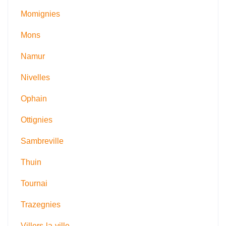
Momignies
Mons
Namur
Nivelles
Ophain
Ottignies
Sambreville
Thuin
Tournai
Trazegnies
Villers-la-ville