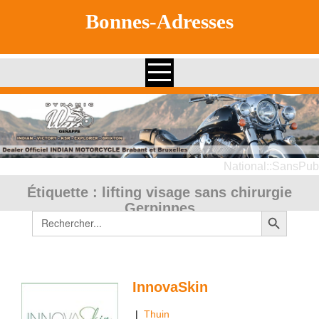
Skip
Bonnes-Adresses
to
content
National::SansPub
Étiquette :
lifting visage sans chirurgie
Gerpinnes
Search Button
Search
for:
InnovaSkin
|
Thuin