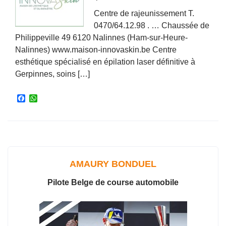
Centre de rajeunissement T.
0470/64.12.98 . … Chaussée de
Philippeville 49 6120 Nalinnes (Ham-sur-Heure-
Nalinnes) www.maison-innovaskin.be Centre
esthétique spécialisé en épilation laser définitive à
Gerpinnes, soins […]
F
W
a
h
c
a
e
t
b
s
o
A
o
p
k
p
AMAURY BONDUEL
Pilote Belge de course automobile