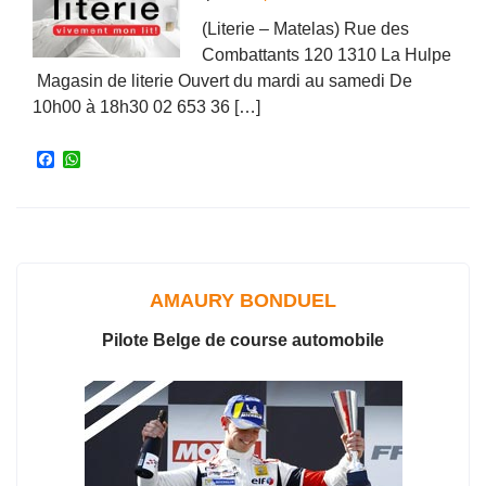
(Literie – Matelas) Rue des
Combattants 120 1310 La Hulpe
Magasin de literie Ouvert du mardi au samedi De
10h00 à 18h30 02 653 36 […]
F
W
a
h
c
a
e
t
b
s
o
A
o
p
k
p
AMAURY BONDUEL
Pilote Belge de course automobile