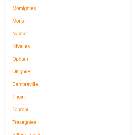
Momignies
Mons
Namur
Nivelles
Ophain
Ottignies
Sambreville
Thuin
Tournai
Trazegnies
Villers-la-ville