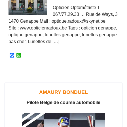
Opticien Optométriste T:
067/77.29.33 … Rue de Ways, 3
1470 Genappe Mail : optique.radoux@skynet.be
Site : www.opticienradoux.be Tags : opticien genappe,
optique genappe, lunettes genappe, lunettes genappe
pas cher, Lunettes de […]
F
W
a
h
c
a
e
t
b
s
o
A
o
p
k
p
AMAURY BONDUEL
Pilote Belge de course automobile