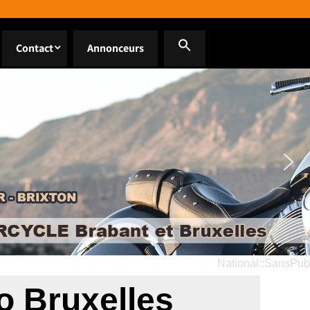
Contact
Annonceurs
National::SansPub
o Bruxelles