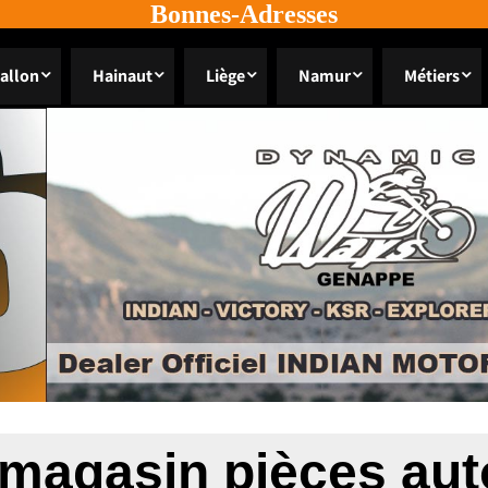
Bonnes-Adresses
allon
Hainaut
Liège
Namur
Métiers
magasin pièces aut