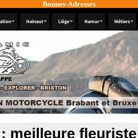
Bonnes-Adresses
allon
Hainaut
Liège
Namur
Métiers
 :
meilleure fleuris