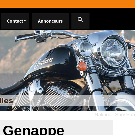
Contact
Annonceurs
National::SansPub
te Genappe