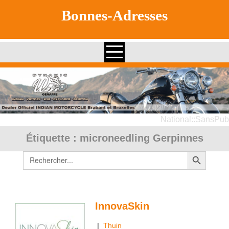
Skip
Bonnes-Adresses
to
content
National::SansPub
Étiquette :
microneedling Gerpinnes
Search Button
Search
for:
InnovaSkin
|
Thuin