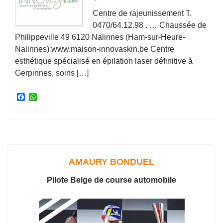
Centre de rajeunissement T.
0470/64.12.98 . … Chaussée de
Philippeville 49 6120 Nalinnes (Ham-sur-Heure-
Nalinnes) www.maison-innovaskin.be Centre
esthétique spécialisé en épilation laser définitive à
Gerpinnes, soins […]
F
W
a
h
c
a
e
t
b
s
o
A
o
p
k
p
AMAURY BONDUEL
Pilote Belge de course automobile