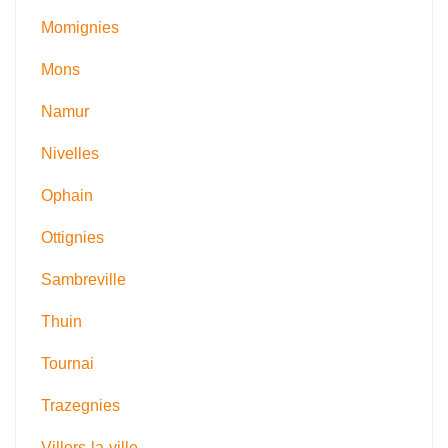
Momignies
Mons
Namur
Nivelles
Ophain
Ottignies
Sambreville
Thuin
Tournai
Trazegnies
Villers-la-ville