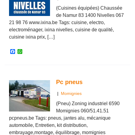
(Cuisines équipées) Chaussée
de Namur 83 1400 Nivelles 067
21 98 76 www.ixina.be Tags: cuisine, electro,
electroménager, ixina nivelles, cuisine de qualité,
cuisine ixina prix, […]
F
W
a
h
c
a
e
t
b
s
o
A
o
p
Pc pneus
k
p
|
Momignies
(Pneu) Zoning industriel 6590
Momignies 060/51.41.51
pcpneus.be Tags: pneus, jantes alu, mécanique
automobile, Entretien, kit distribution,
embrayage,montage, équilibrage, momignies