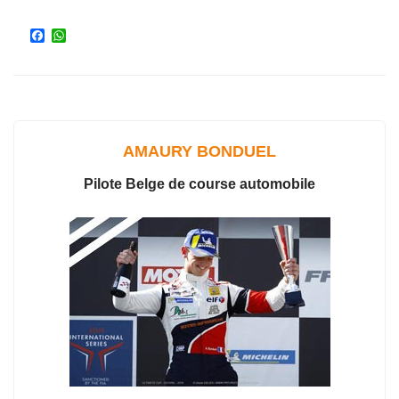
F
W
a
h
c
a
e
t
b
s
o
A
o
p
k
p
AMAURY BONDUEL
Pilote Belge de course automobile