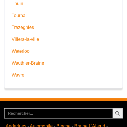
Thuin
Tournai
Trazegnies
Villers-la-ville
Waterloo
Wauthier-Braine
Wavre
Search Button
Search
for:
Anderlues
-
Automobile
-
Binche
-
Braine L'Alleud
-