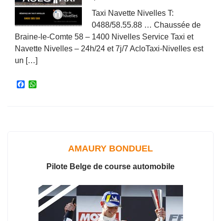
Taxi Navette Nivelles T:
0488/58.55.88 … Chaussée de
Braine-le-Comte 58 – 1400 Nivelles Service Taxi et
Navette Nivelles – 24h/24 et 7j/7 AcloTaxi-Nivelles est
un […]
F
W
a
h
c
a
e
t
b
s
o
A
o
p
k
p
AMAURY BONDUEL
Pilote Belge de course automobile