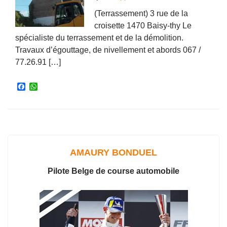
(Terrassement) 3 rue de la
croisette 1470 Baisy-thy Le
spécialiste du terrassement et de la démolition.
Travaux d’égouttage, de nivellement et abords 067 /
77.26.91 […]
F
W
a
h
c
a
e
t
b
s
o
A
o
p
k
p
AMAURY BONDUEL
Pilote Belge de course automobile