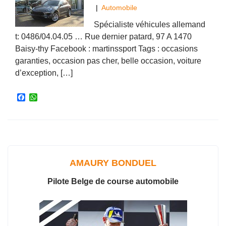
|
Automobile
Spécialiste véhicules allemand
t: 0486/04.04.05 … Rue dernier patard, 97 A 1470
Baisy-thy Facebook : martinssport Tags : occasions
garanties, occasion pas cher, belle occasion, voiture
d’exception, […]
F
W
a
h
c
a
e
t
b
s
o
A
o
p
k
p
AMAURY BONDUEL
Pilote Belge de course automobile