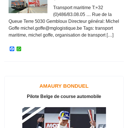
Transport maritime T:+32
(0)486/83.08.05 … Rue de la
Queue Terre 5030 Gembloux Directeur général: Michel
Goffe michel.goffe@mglogistique.be Tags: transport
maritime, michel goffe, organisation de transport […]
F
W
a
h
c
a
e
t
b
s
o
A
o
p
k
p
AMAURY BONDUEL
Pilote Belge de course automobile