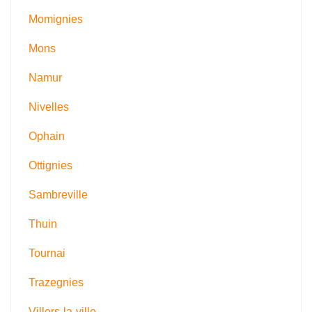
Momignies
Mons
Namur
Nivelles
Ophain
Ottignies
Sambreville
Thuin
Tournai
Trazegnies
Villers-la-ville