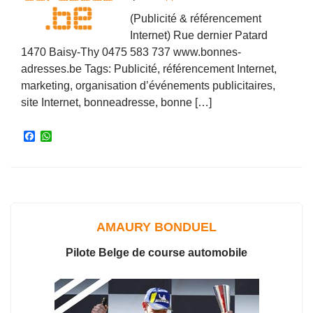
(Publicité & référencement
Internet) Rue dernier Patard
1470 Baisy-Thy 0475 583 737 www.bonnes-
adresses.be Tags: Publicité, référencement Internet,
marketing, organisation d’événements publicitaires,
site Internet, bonneadresse, bonne […]
F
W
a
h
c
a
e
t
b
s
o
A
o
p
k
p
AMAURY BONDUEL
Pilote Belge de course automobile