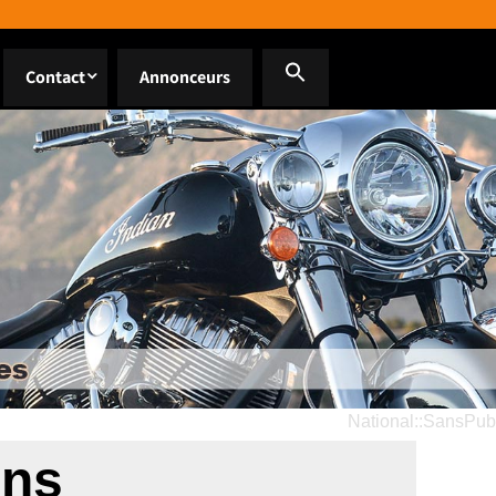
Contact
Annonceurs
National::SansPub
ons