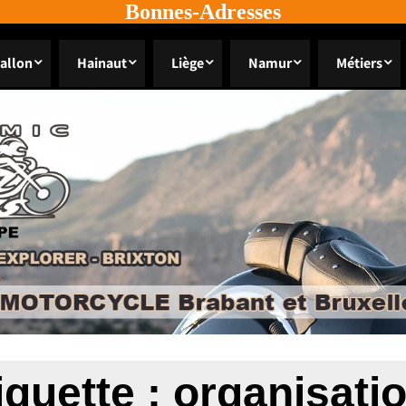
Bonnes-Adresses
allon
Hainaut
Liège
Namur
Métiers
iquette :
organisati