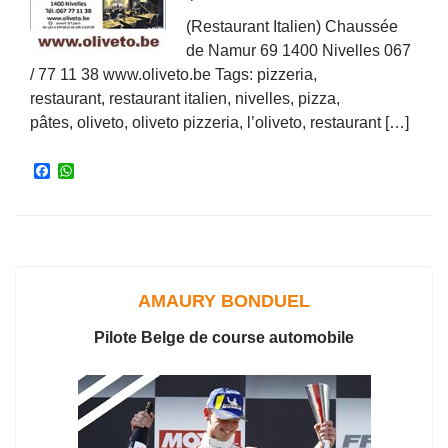
(Restaurant Italien) Chaussée
de Namur 69 1400 Nivelles 067
/ 77 11 38 www.oliveto.be Tags: pizzeria,
restaurant, restaurant italien, nivelles, pizza,
pâtes, oliveto, oliveto pizzeria, l’oliveto, restaurant […]
F
W
a
h
c
a
e
t
b
s
o
A
o
p
k
p
AMAURY BONDUEL
Pilote Belge de course automobile