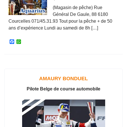
(Magasin de pêche) Rue
Général De Gaule, 88 6180
Courcelles 071/45.31.93 Tout pour la pêche + de 50
ans d’expérience Lundi au samedi de 8h […]
F
W
a
h
c
a
e
t
b
s
o
A
o
p
k
p
AMAURY BONDUEL
Pilote Belge de course automobile