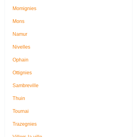
Momignies
Mons
Namur
Nivelles
Ophain
Ottignies
Sambreville
Thuin
Tournai
Trazegnies
Villers-la-ville