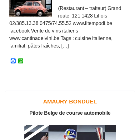
(Restaurant – traiteur) Grand
route, 121 1428 Lillois
02/385.13.38 0475/74.55.52 www.iltempodi.be
facebook Vente de vins italiens :
www.cantinadeivini.be Tags : cuisine italienne,
familial, pâtes fraîches, […]
F
W
a
h
c
a
e
t
b
s
o
A
o
p
k
p
AMAURY BONDUEL
Pilote Belge de course automobile