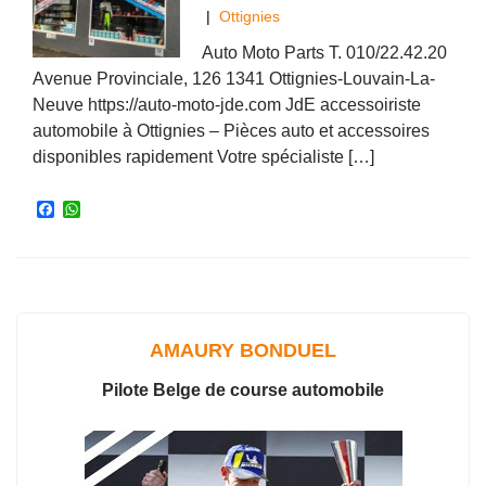
|
Ottignies
Auto Moto Parts T. 010/22.42.20
Avenue Provinciale, 126 1341 Ottignies-Louvain-La-
Neuve https://auto-moto-jde.com JdE accessoiriste
automobile à Ottignies – Pièces auto et accessoires
disponibles rapidement Votre spécialiste […]
F
W
a
h
c
a
e
t
b
s
o
A
o
p
k
p
AMAURY BONDUEL
Pilote Belge de course automobile