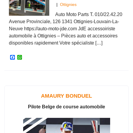
|
Ottignies
Auto Moto Parts T. 010/22.42.20
Avenue Provinciale, 126 1341 Ottignies-Louvain-La-
Neuve https://auto-moto-jde.com JdE accessoiriste
automobile à Ottignies – Pièces auto et accessoires
disponibles rapidement Votre spécialiste […]
F
W
a
h
c
a
e
t
b
s
o
A
o
p
k
p
AMAURY BONDUEL
Pilote Belge de course automobile