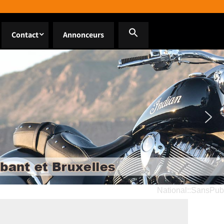
Contact
Annonceurs
National::SansPub