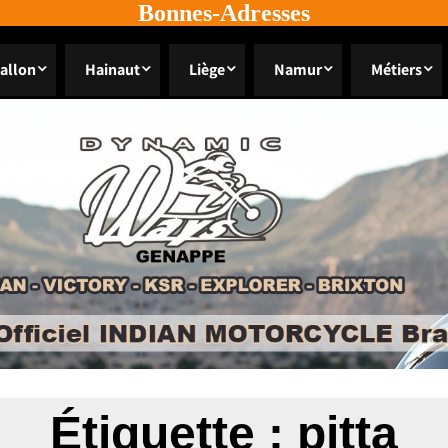
Bonnes-Adresses
allon
Hainaut
Liège
Namur
Métiers
Étiquette :
pitta