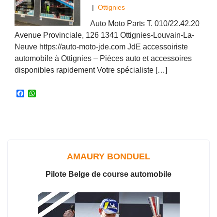
|
Ottignies
Auto Moto Parts T. 010/22.42.20
Avenue Provinciale, 126 1341 Ottignies-Louvain-La-
Neuve https://auto-moto-jde.com JdE accessoiriste
automobile à Ottignies – Pièces auto et accessoires
disponibles rapidement Votre spécialiste […]
F
W
a
h
c
a
e
t
b
s
o
A
o
p
k
p
AMAURY BONDUEL
Pilote Belge de course automobile