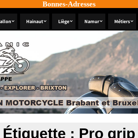
Bonnes-Adresses
allon
Hainaut
Liège
Namur
Métiers
Étiquette :
Pro grip