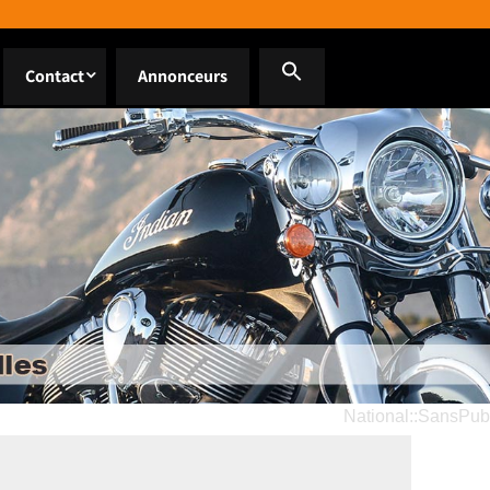
Contact
Annonceurs
National::SansPub