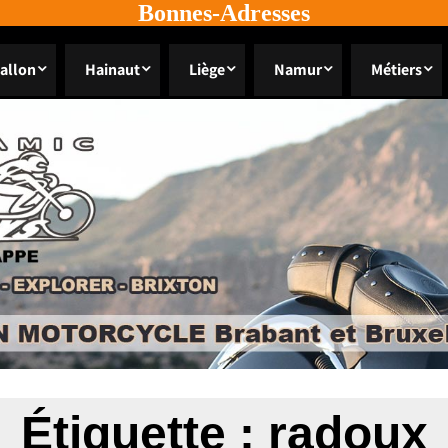
Bonnes-Adresses
allon
Hainaut
Liège
Namur
Métiers
Étiquette :
radoux