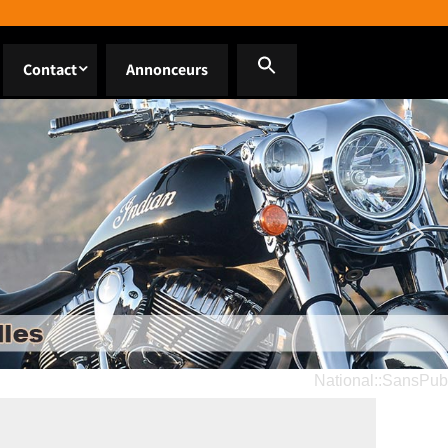
Contact
Annonceurs
National::SansPub