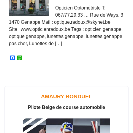
Opticien Optométriste T:
067/77.29.33 … Rue de Ways, 3
1470 Genappe Mail : optique.radoux@skynet.be
Site : www.opticienradoux.be Tags : opticien genappe,
optique genappe, lunettes genappe, lunettes genappe
pas cher, Lunettes de […]
F
W
a
h
c
a
e
t
b
s
o
A
o
p
k
p
AMAURY BONDUEL
Pilote Belge de course automobile