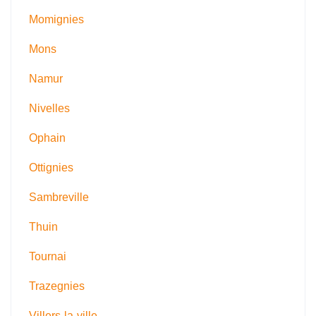
Momignies
Mons
Namur
Nivelles
Ophain
Ottignies
Sambreville
Thuin
Tournai
Trazegnies
Villers-la-ville