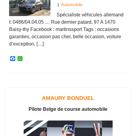
|
Automobile
Spécialiste véhicules allemand
t: 0486/04.04.05 … Rue dernier patard, 97 A 1470
Baisy-thy Facebook : martinssport Tags : occasions
garanties, occasion pas cher, belle occasion, voiture
d’exception, […]
F
W
a
h
c
a
e
t
b
s
o
A
o
p
k
p
AMAURY BONDUEL
Pilote Belge de course automobile