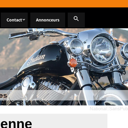
Contact
Annonceurs
National::SansPub
lienne