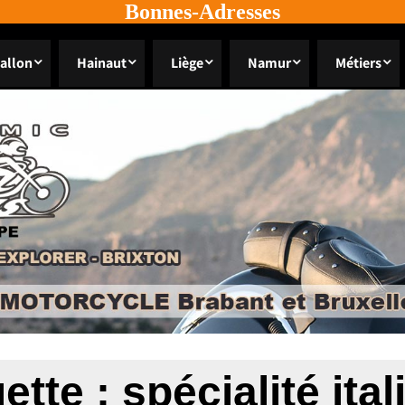
Bonnes-Adresses
allon
Hainaut
Liège
Namur
Métiers
ette :
spécialité ita