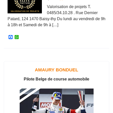
Valorisation de projets T.
0485/34.10.28 . Rue Dernier
Patard, 124 1470 Baisy-thy Du lundi au vendredi de 9h
à 18h et Samedi de 9h à […]
F
W
a
h
c
a
e
t
b
s
o
A
o
p
k
p
AMAURY BONDUEL
Pilote Belge de course automobile