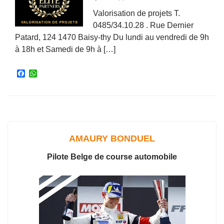
Valorisation de projets T.
0485/34.10.28 . Rue Dernier
Patard, 124 1470 Baisy-thy Du lundi au vendredi de 9h
à 18h et Samedi de 9h à […]
F
W
a
h
c
a
e
t
b
s
o
A
o
p
k
p
AMAURY BONDUEL
Pilote Belge de course automobile