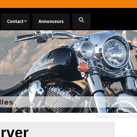
Contact
Annonceurs
National::SansPub
erver