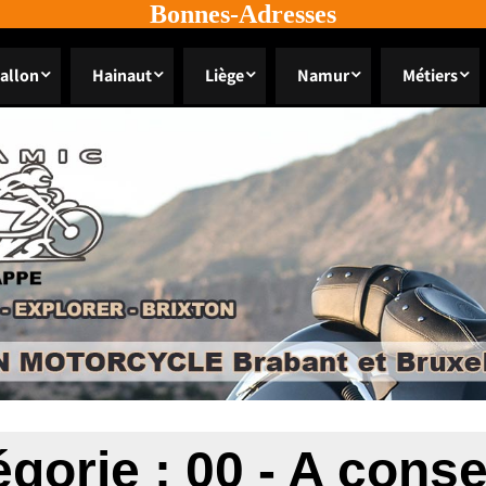
Bonnes-Adresses
allon
Hainaut
Liège
Namur
Métiers
égorie :
00 - A cons